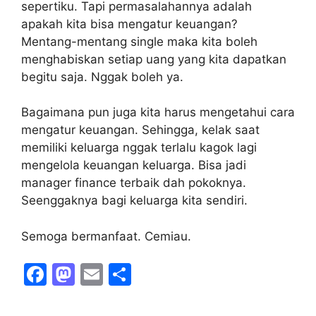
sepertiku. Tapi permasalahannya adalah
apakah kita bisa mengatur keuangan?
Mentang-mentang single maka kita boleh
menghabiskan setiap uang yang kita dapatkan
begitu saja. Nggak boleh ya.
Bagaimana pun juga kita harus mengetahui cara
mengatur keuangan. Sehingga, kelak saat
memiliki keluarga nggak terlalu kagok lagi
mengelola keuangan keluarga. Bisa jadi
manager finance terbaik dah pokoknya.
Seenggaknya bagi keluarga kita sendiri.
Semoga bermanfaat. Cemiau.
F
M
E
S
a
a
m
h