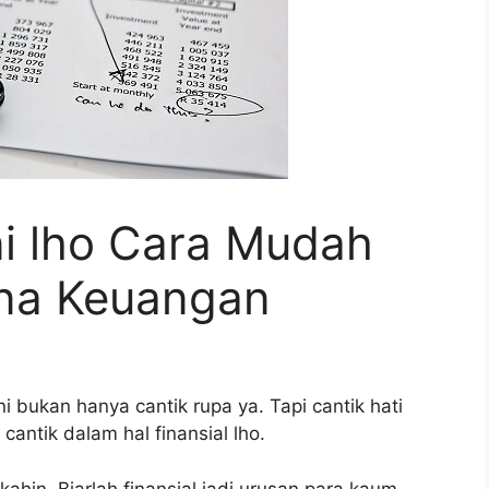
ni lho Cara Mudah
na Keuangan
ni bukan hanya cantik rupa ya. Tapi cantik hati
 cantik dalam hal finansial lho.
kahin. Biarlah finansial jadi urusan para kaum