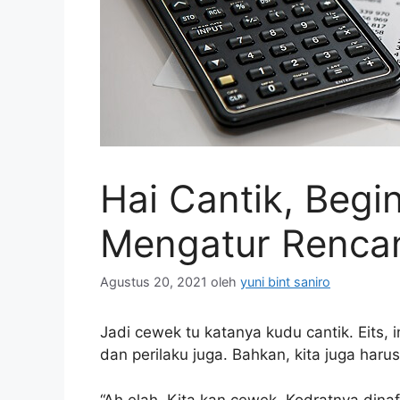
Hai Cantik, Begi
Mengatur Renca
Agustus 20, 2021
oleh
yuni bint saniro
Jadi cewek tu katanya kudu cantik. Eits, i
dan perilaku juga. Bahkan, kita juga harus
“Ah elah. Kita kan cewek. Kodratnya dinaf