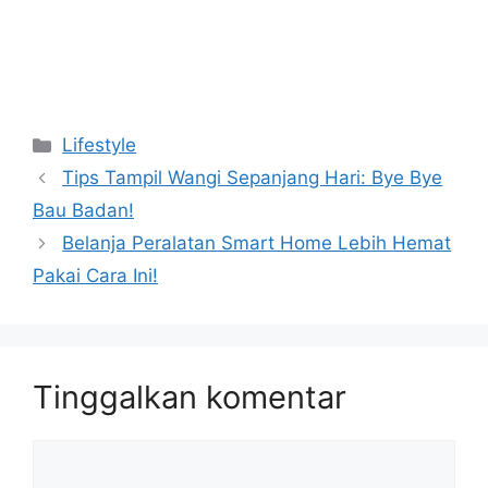
Kategori
Lifestyle
Tips Tampil Wangi Sepanjang Hari: Bye Bye
Bau Badan!
Belanja Peralatan Smart Home Lebih Hemat
Pakai Cara Ini!
Tinggalkan komentar
Komentar