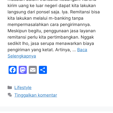
kirim uang ke luar negeri dapat kita lakukan
langsung dari ponsel saja. Iya. Remitansi bisa
kita lakukan melalui m-banking tanpa
mempermasalahkan cara pengirimannya.
Meskipun begitu, penggunaan jasa layanan
remitansi perlu kita pertimbangkan. Nggak
sedikit lho, jasa serupa menawarkan biaya
pengiriman yang ketat. Artinya, …
Baca
Selengkapnya
F
M
E
S
a
a
m
h
c
st
ai
ar
Kategori
Lifestyle
e
o
l
e
Tinggalkan komentar
b
d
o
o