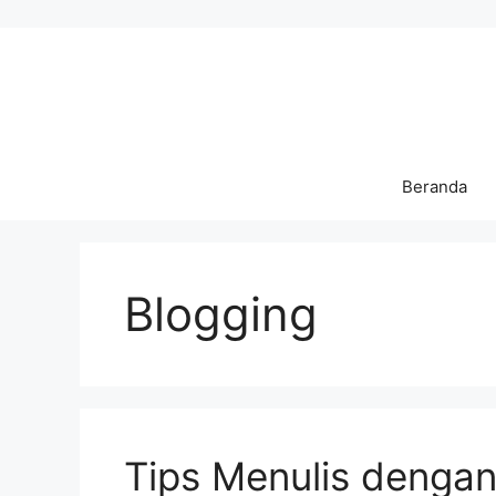
Langsung
ke
isi
Beranda
Blogging
Tips Menulis denga