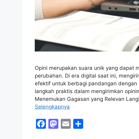
Opini merupakan suara unik yang dapa
perubahan. Di era digital saat ini, mengi
efektif untuk berbagi pandangan dengan 
langkah praktis dalam mengirimkan opinim
Menemukan Gagasan yang Relevan Lang
Selengkapnya
F
M
E
S
a
a
m
h