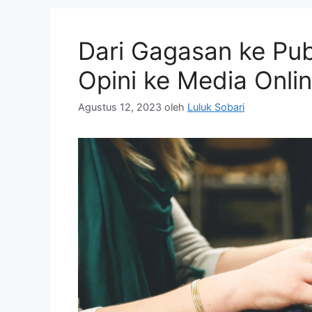
o
o
o
n
Dari Gagasan ke Pub
k
Opini ke Media Onli
Agustus 12, 2023
oleh
Luluk Sobari