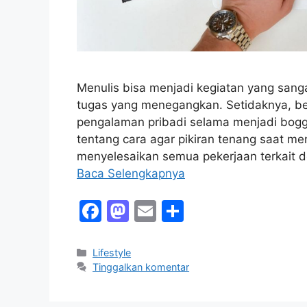
Menulis bisa menjadi kegiatan yang sanga
tugas yang menegangkan. Setidaknya, be
pengalaman pribadi selama menjadi bogge
tentang cara agar pikiran tenang saat m
menyelesaikan semua pekerjaan terkait d
Baca Selengkapnya
F
M
E
S
a
a
m
h
c
st
ai
ar
Kategori
Lifestyle
Tinggalkan komentar
e
o
l
e
b
d