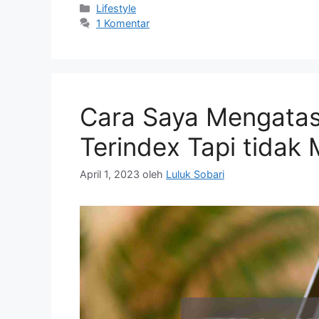
c
st
ai
ar
Kategori
Lifestyle
1 Komentar
e
o
l
e
b
d
o
o
o
n
Cara Saya Mengatasi
k
Terindex Tapi tidak
April 1, 2023
oleh
Luluk Sobari