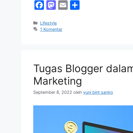
F
M
E
S
a
a
m
h
c
st
ai
ar
Kategori
Lifestyle
1 Komentar
e
o
l
e
b
d
o
o
o
n
Tugas Blogger dalam 
k
Marketing
September 8, 2022
oleh
yuni bint saniro