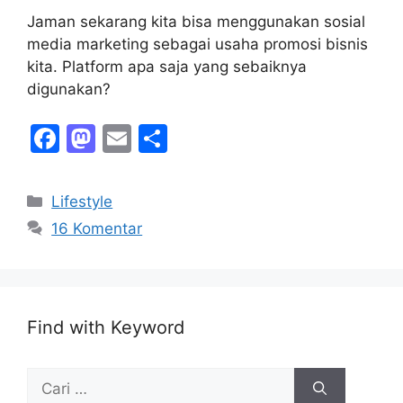
Jaman sekarang kita bisa menggunakan sosial
media marketing sebagai usaha promosi bisnis
kita. Platform apa saja yang sebaiknya
digunakan?
F
M
E
S
a
a
m
h
c
st
ai
ar
Kategori
Lifestyle
e
o
l
e
16 Komentar
b
d
o
o
o
n
Find with Keyword
k
Cari
untuk: