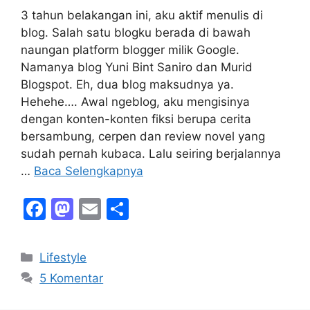
3 tahun belakangan ini, aku aktif menulis di
blog. Salah satu blogku berada di bawah
naungan platform blogger milik Google.
Namanya blog Yuni Bint Saniro dan Murid
Blogspot. Eh, dua blog maksudnya ya.
Hehehe…. Awal ngeblog, aku mengisinya
dengan konten-konten fiksi berupa cerita
bersambung, cerpen dan review novel yang
sudah pernah kubaca. Lalu seiring berjalannya
…
Baca Selengkapnya
F
M
E
S
a
a
m
h
c
st
ai
ar
Kategori
Lifestyle
e
o
l
e
5 Komentar
b
d