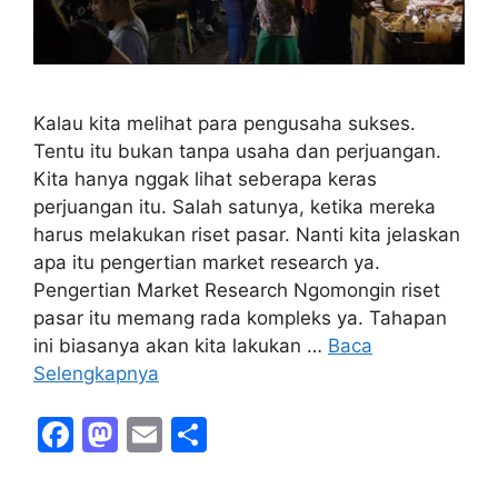
Kalau kita melihat para pengusaha sukses.
Tentu itu bukan tanpa usaha dan perjuangan.
Kita hanya nggak lihat seberapa keras
perjuangan itu. Salah satunya, ketika mereka
harus melakukan riset pasar. Nanti kita jelaskan
apa itu pengertian market research ya.
Pengertian Market Research Ngomongin riset
pasar itu memang rada kompleks ya. Tahapan
ini biasanya akan kita lakukan …
Baca
Selengkapnya
F
M
E
S
a
a
m
h