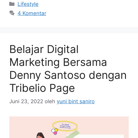
c
st
ai
ar
Kategori
Lifestyle
e
o
l
e
4 Komentar
b
d
o
o
o
n
Belajar Digital
k
Marketing Bersama
Denny Santoso dengan
Tribelio Page
Juni 23, 2022
oleh
yuni bint saniro