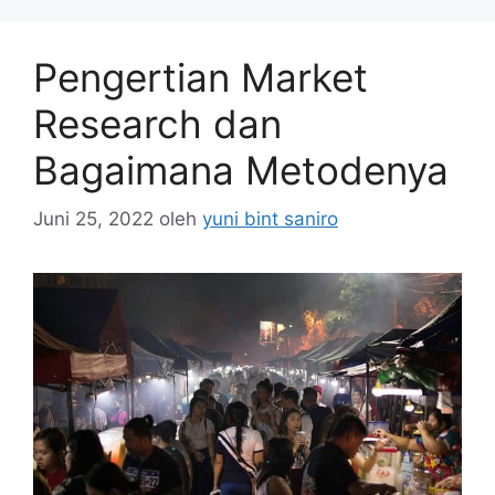
o
o
o
n
Pengertian Market
k
Research dan
Bagaimana Metodenya
Juni 25, 2022
oleh
yuni bint saniro