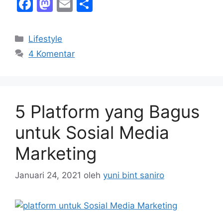
F
M
E
S
a
a
m
h
c
st
ai
ar
Kategori
Lifestyle
e
o
l
e
4 Komentar
b
d
o
o
o
n
5 Platform yang Bagus
k
untuk Sosial Media
Marketing
Januari 24, 2021
oleh
yuni bint saniro