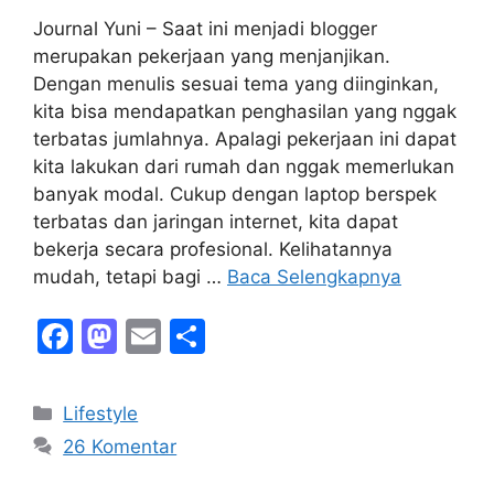
Journal Yuni – Saat ini menjadi blogger
merupakan pekerjaan yang menjanjikan.
Dengan menulis sesuai tema yang diinginkan,
kita bisa mendapatkan penghasilan yang nggak
terbatas jumlahnya. Apalagi pekerjaan ini dapat
kita lakukan dari rumah dan nggak memerlukan
banyak modal. Cukup dengan laptop berspek
terbatas dan jaringan internet, kita dapat
bekerja secara profesional. Kelihatannya
mudah, tetapi bagi …
Baca Selengkapnya
F
M
E
S
a
a
m
h
c
st
ai
ar
Kategori
Lifestyle
e
o
l
e
26 Komentar
b
d