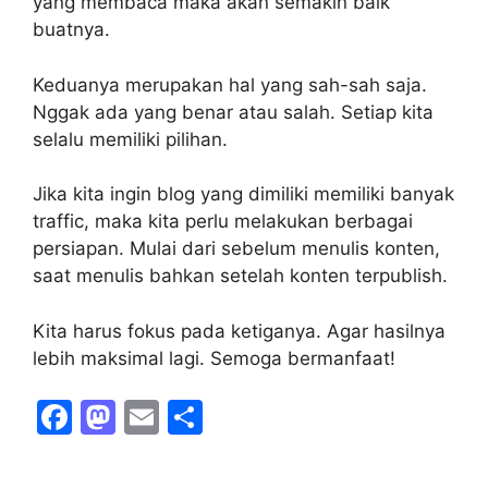
yang membaca maka akan semakin baik
buatnya.
Keduanya merupakan hal yang sah-sah saja.
Nggak ada yang benar atau salah. Setiap kita
selalu memiliki pilihan.
Jika kita ingin blog yang dimiliki memiliki banyak
traffic, maka kita perlu melakukan berbagai
persiapan. Mulai dari sebelum menulis konten,
saat menulis bahkan setelah konten terpublish.
Kita harus fokus pada ketiganya. Agar hasilnya
lebih maksimal lagi. Semoga bermanfaat!
F
M
E
S
a
a
m
h
c
st
ai
ar