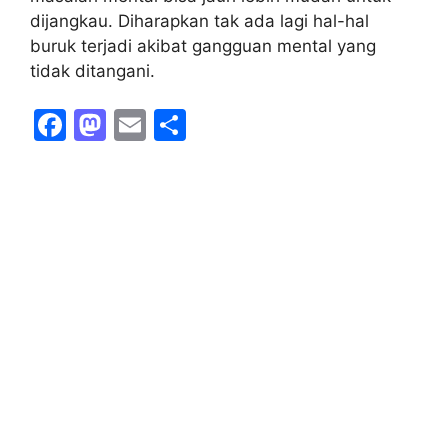
dijangkau. Diharapkan tak ada lagi hal-hal
buruk terjadi akibat gangguan mental yang
tidak ditangani.
F
M
E
S
a
a
m
h
c
st
ai
ar
e
o
l
e
b
d
o
o
o
n
k