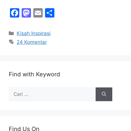
F
M
E
S
a
a
m
h
c
st
ai
ar
Kategori
Kisah Inspirasi
e
o
l
e
24 Komentar
b
d
o
o
o
n
Find with Keyword
k
Cari
untuk:
Find Us On