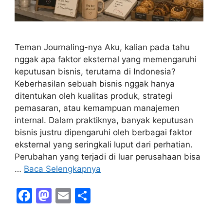
Teman Journaling-nya Aku, kalian pada tahu
nggak apa faktor eksternal yang memengaruhi
keputusan bisnis, terutama di Indonesia?
Keberhasilan sebuah bisnis nggak hanya
ditentukan oleh kualitas produk, strategi
pemasaran, atau kemampuan manajemen
internal. Dalam praktiknya, banyak keputusan
bisnis justru dipengaruhi oleh berbagai faktor
eksternal yang seringkali luput dari perhatian.
Perubahan yang terjadi di luar perusahaan bisa
…
Baca Selengkapnya
F
M
E
S
a
a
m
h