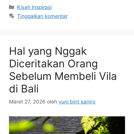
c
st
ai
ar
Kategori
Kisah Inspirasi
e
o
l
e
Tinggalkan komentar
b
d
o
o
o
n
Hal yang Nggak
k
Diceritakan Orang
Sebelum Membeli Vila
di Bali
Maret 27, 2026
oleh
yuni bint saniro