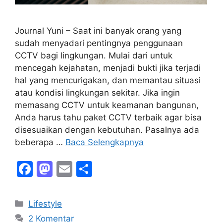
Journal Yuni – Saat ini banyak orang yang
sudah menyadari pentingnya penggunaan
CCTV bagi lingkungan. Mulai dari untuk
mencegah kejahatan, menjadi bukti jika terjadi
hal yang mencurigakan, dan memantau situasi
atau kondisi lingkungan sekitar. Jika ingin
memasang CCTV untuk keamanan bangunan,
Anda harus tahu paket CCTV terbaik agar bisa
disesuaikan dengan kebutuhan. Pasalnya ada
beberapa …
Baca Selengkapnya
F
M
E
S
a
a
m
h
c
st
ai
ar
Kategori
Lifestyle
e
o
l
e
2 Komentar