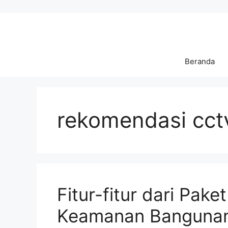
Langsung
ke
isi
Beranda
rekomendasi cctv
Fitur-fitur dari Pak
Keamanan Banguna