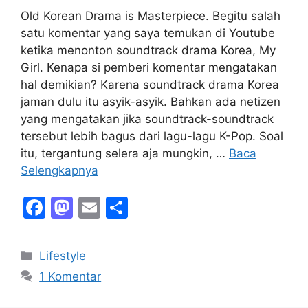
Old Korean Drama is Masterpiece. Begitu salah
satu komentar yang saya temukan di Youtube
ketika menonton soundtrack drama Korea, My
Girl. Kenapa si pemberi komentar mengatakan
hal demikian? Karena soundtrack drama Korea
jaman dulu itu asyik-asyik. Bahkan ada netizen
yang mengatakan jika soundtrack-soundtrack
tersebut lebih bagus dari lagu-lagu K-Pop. Soal
itu, tergantung selera aja mungkin, …
Baca
Selengkapnya
F
M
E
S
a
a
m
h
c
st
ai
ar
Kategori
Lifestyle
e
o
l
e
1 Komentar
b
d