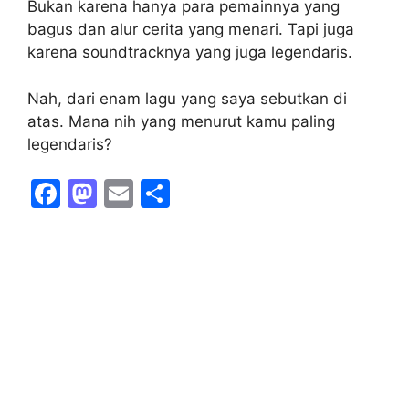
Bukan karena hanya para pemainnya yang
bagus dan alur cerita yang menari. Tapi juga
karena soundtracknya yang juga legendaris.
Nah, dari enam lagu yang saya sebutkan di
atas. Mana nih yang menurut kamu paling
legendaris?
F
M
E
S
a
a
m
h
c
st
ai
ar
e
o
l
e
b
d
o
o
o
n
k