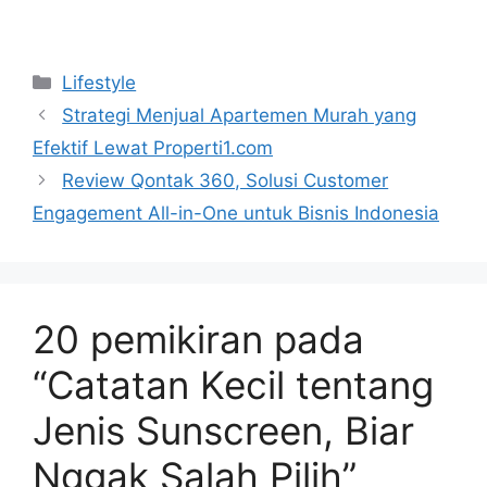
Kategori
Lifestyle
Strategi Menjual Apartemen Murah yang
Efektif Lewat Properti1.com
Review Qontak 360, Solusi Customer
Engagement All-in-One untuk Bisnis Indonesia
20 pemikiran pada
“Catatan Kecil tentang
Jenis Sunscreen, Biar
Nggak Salah Pilih”