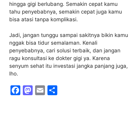
hingga gigi berlubang. Semakin cepat kamu
tahu penyebabnya, semakin cepat juga kamu
bisa atasi tanpa komplikasi.
Jadi, jangan tunggu sampai sakitnya bikin kamu
nggak bisa tidur semalaman. Kenali
penyebabnya, cari solusi terbaik, dan jangan
ragu konsultasi ke dokter gigi ya. Karena
senyum sehat itu investasi jangka panjang juga,
lho.
F
M
E
S
a
a
m
h
c
st
ai
ar
e
o
l
e
b
d