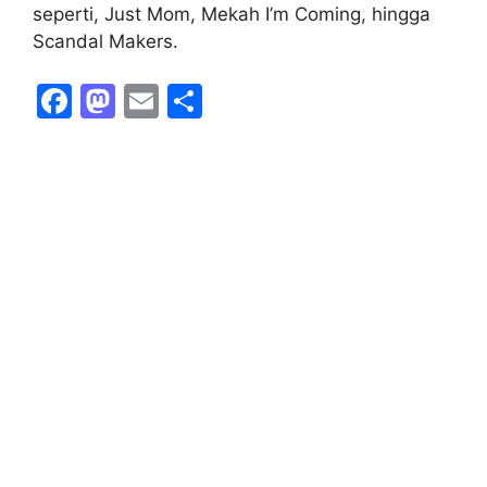
seperti, Just Mom, Mekah I’m Coming, hingga
Scandal Makers.
F
M
E
S
a
a
m
h
c
st
ai
ar
e
o
l
e
b
d
o
o
o
n
k