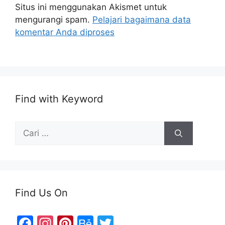
Situs ini menggunakan Akismet untuk
mengurangi spam.
Pelajari bagaimana data
komentar Anda diproses
Find with Keyword
Cari
untuk:
Find Us On
F
In
Pi
B
T