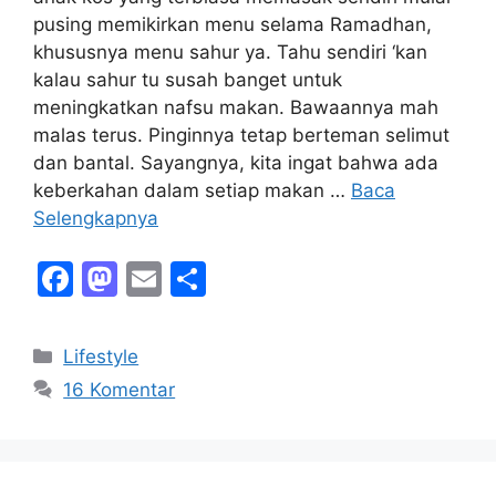
pusing memikirkan menu selama Ramadhan,
khususnya menu sahur ya. Tahu sendiri ‘kan
kalau sahur tu susah banget untuk
meningkatkan nafsu makan. Bawaannya mah
malas terus. Pinginnya tetap berteman selimut
dan bantal. Sayangnya, kita ingat bahwa ada
keberkahan dalam setiap makan …
Baca
Selengkapnya
F
M
E
S
a
a
m
h
c
st
ai
ar
Kategori
Lifestyle
e
o
l
e
16 Komentar
b
d
o
o
o
n