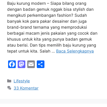
Baju kurung modern – Siapa bilang orang
dengan badan gemuk nggak bisa stylish dan
mengikuti perkembangan fashion? Sudah
banyak kok para pakar desainer dan juga
brand-brand ternama yang memproduksi
berbagai macam jenis pakaian yang cocok dan
khusus untuk kita yang punya badan gemuk
atau berisi. Dan tips memilih baju kurung yang
tepat untuk kita. Salah …
Baca Selengkapnya
F
M
E
S
a
a
m
h
c
st
ai
ar
Kategori
Lifestyle
e
o
l
e
33 Komentar
b
d
o
o