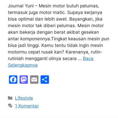
Journal Yuni – Mesin motor butuh pelumas,
termasuk juga motor matic. Supaya kerjanya
bisa optimal dan lebih awet. Bayangkan, jika
mesin motor tak diberi pelumas. Mesin motor
akan bekerja dengan berat akibat gesekan
antar komponennya.Tingkat keausan mesin pun
bisa jadi tinggi. Kamu tentu tidak ingin mesin
motormu cepat rusak kan? Karenanya, rutin-
rutinlah mengganti olinya secara …
Baca
Selengkapnya
F
M
E
S
a
a
m
h
c
st
ai
ar
Kategori
Lifestyle
e
o
l
e
1 Komentar
b
d