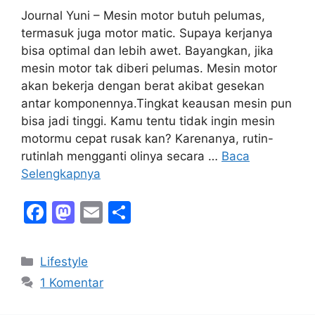
Journal Yuni – Mesin motor butuh pelumas,
termasuk juga motor matic. Supaya kerjanya
bisa optimal dan lebih awet. Bayangkan, jika
mesin motor tak diberi pelumas. Mesin motor
akan bekerja dengan berat akibat gesekan
antar komponennya.Tingkat keausan mesin pun
bisa jadi tinggi. Kamu tentu tidak ingin mesin
motormu cepat rusak kan? Karenanya, rutin-
rutinlah mengganti olinya secara …
Baca
Selengkapnya
F
M
E
S
a
a
m
h
c
st
ai
ar
Kategori
Lifestyle
e
o
l
e
1 Komentar
b
d