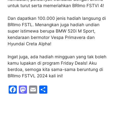
untuk turut serta memeriahkan BRImo FSTVl 4!
Dan dapatkan 100.000 jenis hadiah langsung di
BRImo FSTL. Menangkan juga hadiah undian
super istimewa berupa BMW 520i M Sport,
kendaraan bermotor Vespa Primavera dan
Hyundai Creta Alpha!
Ingat juga, ada hadiah mingguan yang tak boleh
kamu lupakan di program Friday Deals! Aku
berdoa, semoga kita sama-sama beruntung di
BRImo FSTVL 2024 kali ini!
F
M
E
S
a
a
m
h
c
st
ai
ar
e
o
l
e