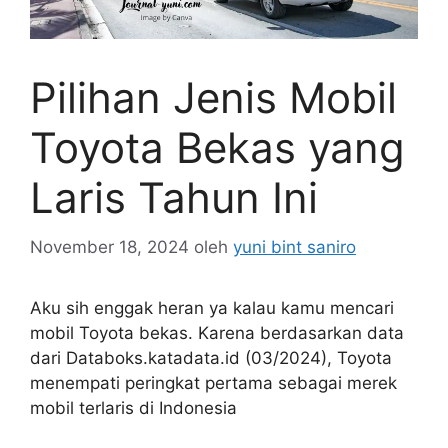
Pilihan Jenis Mobil
Toyota Bekas yang
Laris Tahun Ini
November 18, 2024
oleh
yuni bint saniro
Aku sih enggak heran ya kalau kamu mencari
mobil Toyota bekas. Karena berdasarkan data
dari Databoks.katadata.id (03/2024), Toyota
menempati peringkat pertama sebagai merek
mobil terlaris di Indonesia