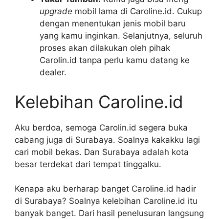
upgrade
mobil lama di Caroline.id. Cukup
dengan menentukan jenis mobil baru
yang kamu inginkan. Selanjutnya, seluruh
proses akan dilakukan oleh pihak
Carolin.id tanpa perlu kamu datang ke
dealer.
Kelebihan Caroline.id
Aku berdoa, semoga Carolin.id segera buka
cabang juga di Surabaya. Soalnya kakakku lagi
cari mobil bekas. Dan Surabaya adalah kota
besar terdekat dari tempat tinggalku.
Kenapa aku berharap banget Caroline.id hadir
di Surabaya? Soalnya kelebihan Caroline.id itu
banyak banget. Dari hasil penelusuran langsung