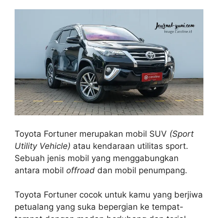
Toyota Fortuner merupakan mobil SUV
(Sport
Utility Vehicle)
atau kendaraan utilitas sport.
Sebuah jenis mobil yang menggabungkan
antara mobil
offroad
dan mobil penumpang.
Toyota Fortuner cocok untuk kamu yang berjiwa
petualang yang suka bepergian ke tempat-