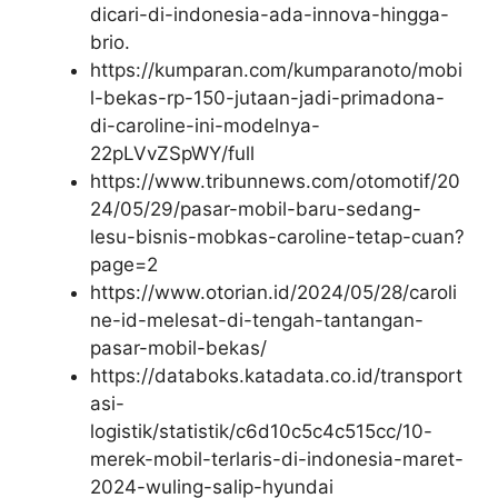
dicari-di-indonesia-ada-innova-hingga-
brio.
https://kumparan.com/kumparanoto/mobi
l-bekas-rp-150-jutaan-jadi-primadona-
di-caroline-ini-modelnya-
22pLVvZSpWY/full
https://www.tribunnews.com/otomotif/20
24/05/29/pasar-mobil-baru-sedang-
lesu-bisnis-mobkas-caroline-tetap-cuan?
page=2
https://www.otorian.id/2024/05/28/caroli
ne-id-melesat-di-tengah-tantangan-
pasar-mobil-bekas/
https://databoks.katadata.co.id/transport
asi-
logistik/statistik/c6d10c5c4c515cc/10-
merek-mobil-terlaris-di-indonesia-maret-
2024-wuling-salip-hyundai