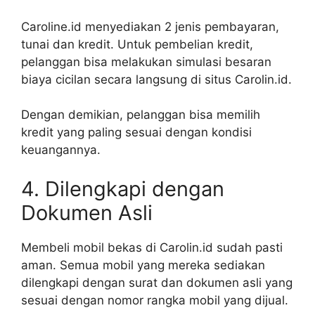
Caroline.id menyediakan 2 jenis pembayaran,
tunai dan kredit. Untuk pembelian kredit,
pelanggan bisa melakukan simulasi besaran
biaya cicilan secara langsung di situs Carolin.id.
Dengan demikian, pelanggan bisa memilih
kredit yang paling sesuai dengan kondisi
keuangannya.
4. Dilengkapi dengan
Dokumen Asli
Membeli mobil bekas di Carolin.id sudah pasti
aman. Semua mobil yang mereka sediakan
dilengkapi dengan surat dan dokumen asli yang
sesuai dengan nomor rangka mobil yang dijual.