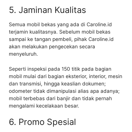
5. Jaminan Kualitas
Semua mobil bekas yang ada di Caroline.id
terjamin kualitasnya. Sebelum mobil bekas
sampai ke tangan pembeli, pihak Caroline.id
akan melakukan pengecekan secara
menyeluruh.
Seperti inspeksi pada 150 titik pada bagian
mobil mulai dari bagian eksterior, interior, mesin
dan transmisi, hingga keaslian dokumen;
odometer tidak dimanipulasi alias apa adanya;
mobil terbebas dari banjir dan tidak pernah
mengalami kecelakaan besar.
6. Promo Spesial