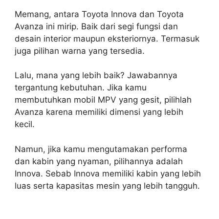
Memang, antara Toyota Innova dan Toyota
Avanza ini mirip. Baik dari segi fungsi dan
desain interior maupun eksteriornya. Termasuk
juga pilihan warna yang tersedia.
Lalu, mana yang lebih baik? Jawabannya
tergantung kebutuhan. Jika kamu
membutuhkan mobil MPV yang gesit, pilihlah
Avanza karena memiliki dimensi yang lebih
kecil.
Namun, jika kamu mengutamakan performa
dan kabin yang nyaman, pilihannya adalah
Innova. Sebab Innova memiliki kabin yang lebih
luas serta kapasitas mesin yang lebih tangguh.