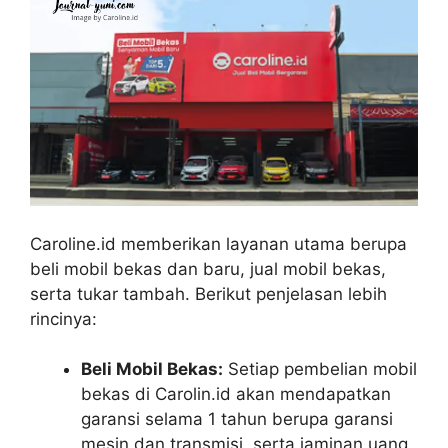
Caroline.id memberikan layanan utama berupa
beli mobil bekas dan baru, jual mobil bekas,
serta tukar tambah. Berikut penjelasan lebih
rincinya:
Beli Mobil Bekas:
Setiap pembelian mobil
bekas di Carolin.id akan mendapatkan
garansi selama 1 tahun berupa garansi
mesin dan transmisi, serta jaminan uang