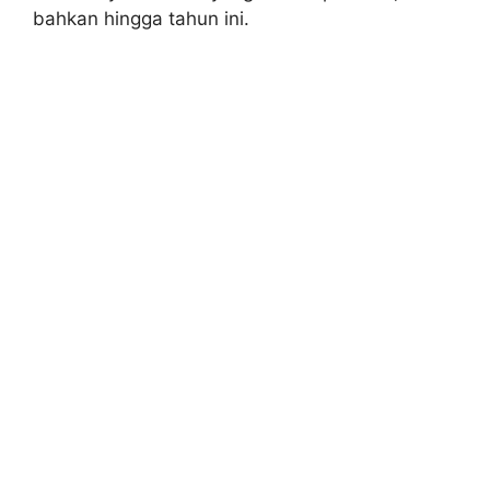
bahkan hingga tahun ini.