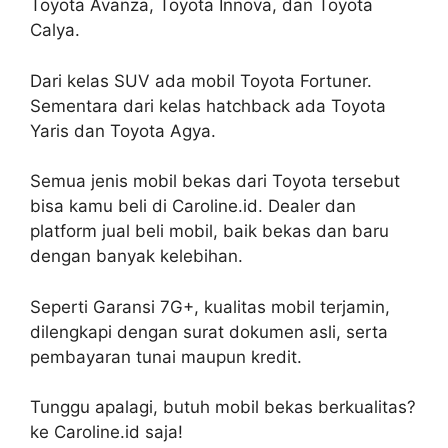
Toyota Avanza, Toyota Innova, dan Toyota
Calya.
Dari kelas SUV ada mobil Toyota Fortuner.
Sementara dari kelas hatchback ada Toyota
Yaris dan Toyota Agya.
Semua jenis mobil bekas dari Toyota tersebut
bisa kamu beli di Caroline.id. Dealer dan
platform jual beli mobil, baik bekas dan baru
dengan banyak kelebihan.
Seperti Garansi 7G+, kualitas mobil terjamin,
dilengkapi dengan surat dokumen asli, serta
pembayaran tunai maupun kredit.
Tunggu apalagi, butuh mobil bekas berkualitas?
ke Caroline.id saja!