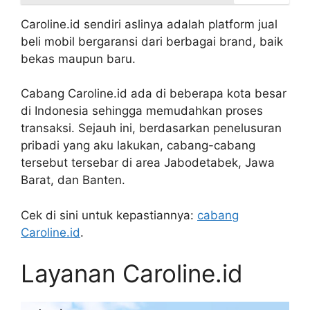
Caroline.id sendiri aslinya adalah platform jual
beli mobil bergaransi dari berbagai brand, baik
bekas maupun baru.
Cabang Caroline.id ada di beberapa kota besar
di Indonesia sehingga memudahkan proses
transaksi. Sejauh ini, berdasarkan penelusuran
pribadi yang aku lakukan, cabang-cabang
tersebut tersebar di area Jabodetabek, Jawa
Barat, dan Banten.
Cek di sini untuk kepastiannya:
cabang
Caroline.id
.
Layanan Caroline.id