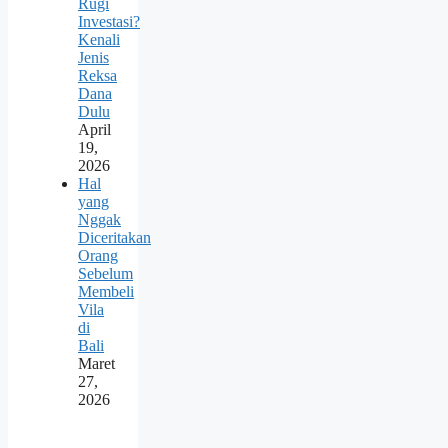
Rugi
Investasi?
Kenali
Jenis
Reksa
Dana
Dulu
April
19,
2026
Hal
yang
Nggak
Diceritakan
Orang
Sebelum
Membeli
Vila
di
Bali
Maret
27,
2026