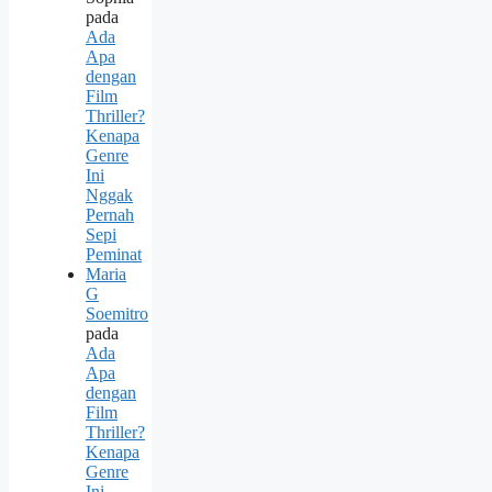
pada
Ada
Apa
dengan
Film
Thriller?
Kenapa
Genre
Ini
Nggak
Pernah
Sepi
Peminat
Maria
G
Soemitro
pada
Ada
Apa
dengan
Film
Thriller?
Kenapa
Genre
Ini