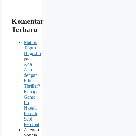
Komentar
Terbaru
Matius
Teguh
Nugroho
pada
Ada
Apa
dengan
Film
Thriller?
Kenapa
Genre
Ini
Nggak
Pernah
Sepi
Peminat
Alienda
Sophia