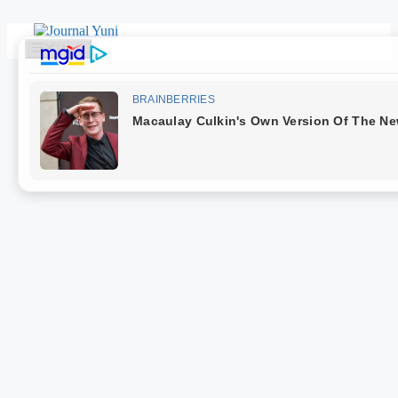
Langsung
ke
Menu
isi