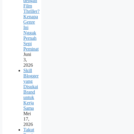
dengan
Film
Thriller?
Kenapa
Genre
Ini
Nggak
Pernah
Sepi
Peminat
Juni
3,
2026
Skill
Blogger
yang
Disukai
Brand
untuk
Kerja
Sama
Mei
17,
2026
Takut