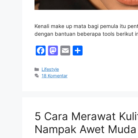
Kenali make up mata bagi pemula itu pent
dengan bantuan beberapa tools berikut in
F
M
E
S
a
a
m
h
c
st
ai
ar
Kategori
Lifestyle
18 Komentar
e
o
l
e
b
d
o
o
o
n
5 Cara Merawat Kuli
k
Nampak Awet Muda