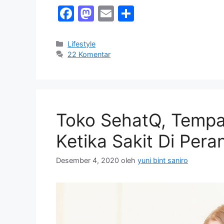
F
M
E
S
a
a
m
h
c
st
ai
ar
Kategori
Lifestyle
22 Komentar
e
o
l
e
b
d
o
o
o
n
Toko SehatQ, Tempa
k
Ketika Sakit Di Pera
Desember 4, 2020
oleh
yuni bint saniro