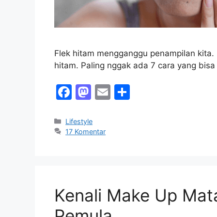
Flek hitam mengganggu penampilan kita. 
hitam. Paling nggak ada 7 cara yang bisa
F
M
E
S
a
a
m
h
c
st
ai
ar
Kategori
Lifestyle
17 Komentar
e
o
l
e
b
d
o
o
o
n
Kenali Make Up Mata
k
Pemula